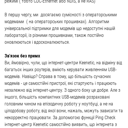
режимі ( тобто CDC-Ethernet або NDIS, а не RAS)
В першу чергу, ми досягаємо сумісності з операторськими
модемами ( на операторських прошивках). Алгоритми
універсальної підтримки для модемів що недоступні нашій
лабораторії, із різними прошивками, також постійно
оновлюються і вдосконалюються.
Зв'язок без примх
Ви, ймовірно, чули, що інтернет-центри Keenetic, на відміну від
багатьох інших роутерів, вміють керувати живленням USB-
модемів. Навіщо? Справа в тому, що більшість сучасних
модемів - це самостійні пристрої, які стартують і працюють
незалежно від інтернет-центру. З одного боку це добре. Але з
іншого, більшість компактних USB-модемів розраховані
головним чином на епізодичну роботу у ноутбуці, а не на
цілодобову роботу, від якої вони, нажаль, можуть зависати та
некорректно працювати. За допомогою функції Ping Check
інтернет-центр Keenetic самостійно виявить, що інтернета з