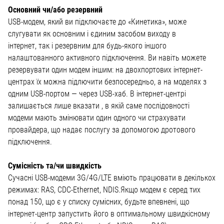
Основний чи/або резервний
USB-модем, який ви підключаєте до «Кинетика», може
слугувати як основним і єдиним засобом виходу в
інтернет, так і резервним для будь-якого іншого
налаштованного активного підключення. Ви навіть можете
резервувати один модем іншим: на двохпортових інтернет-
центрах їх можна підлючити безпосередньо, а на моделях з
одним USB-портом — через USB-хаб. В інтернет-центрі
залишається лише вказати , в якій саме послідовності
модеми мають змінювати один одного чи страхувати
провайдера, що надає послугу за допомогою дротового
підключення.
Сумісність та/чи швидкість
Сучасні USB-модеми 3G/4G/LTE вміють працювати в декількох
режимах: RAS, CDC-Ethernet, NDIS.Якщо модем є серед тих
понад 150, що є у списку сумісних, будьте впевнені, що
інтернет-центр запустить його в оптимальному швидкісному