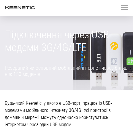
Підключення через USB-
модеми
3G/4G/LTE
Резервний чи основний мобільний інтернет через більш
ніж 150 модемів
Будь-який Keenetic, у якого є USB‑порт, працює із USB-
модемами мобільного інтернету 3G/4G. Усі пристрої в
домашній мережі можуть одночасно користуватись
інтернетом через один USB-модем.